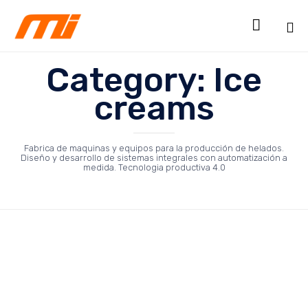

Sk
Category:
Ice
to
co
creams
Fabrica de maquinas y equipos para la producción de helados.
Diseño y desarrollo de sistemas integrales con automatización a
medida. Tecnologia productiva 4.0