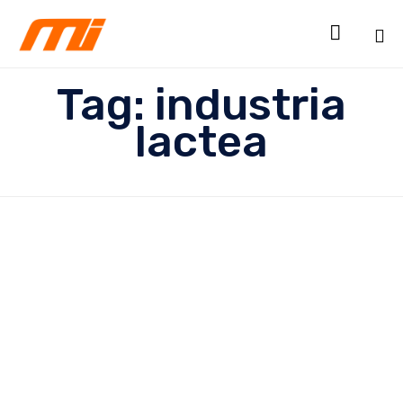

Sk
Tag:
industria
to
co
lactea