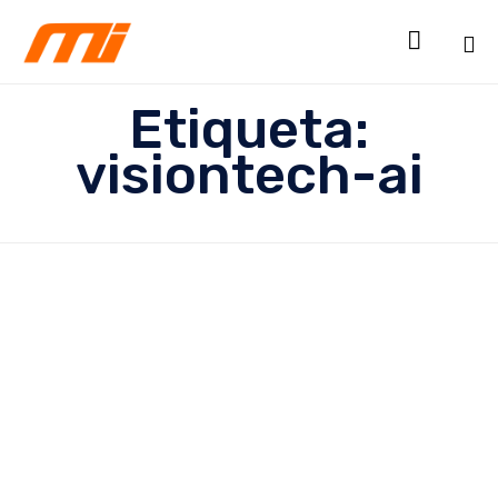

Sk
Etiqueta:
to
co
visiontech-ai