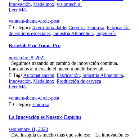
Innovación
,
Medelinox
,
visiontech-ai
Leer Más
vamtam-theme-circle-post

Category
Acero Inoxidable
,
Cerveza
,
Empresa
,
Fabricación
de equipos especiales
,
Industria Alimenticia
,
Ingeniería
Brewlab Evo Tronic Pro
noviembre 8, 2022
Seguimos trazando un camino de innovación continua.
Lanzamos al mercado el nuevo modelo Brewlab...

Tags
Automatización
,
Fabricación
,
Industria Alimenticia
,
Innovación
,
Medelinox
,
Producción de cerveza
Leer Más
vamtam-theme-circle-post

Category
Empresa
La Innovación es Nuestro Espíritu
septiembre 11, 2020
Esta insignia es mucho más que solo eso. La innovación es