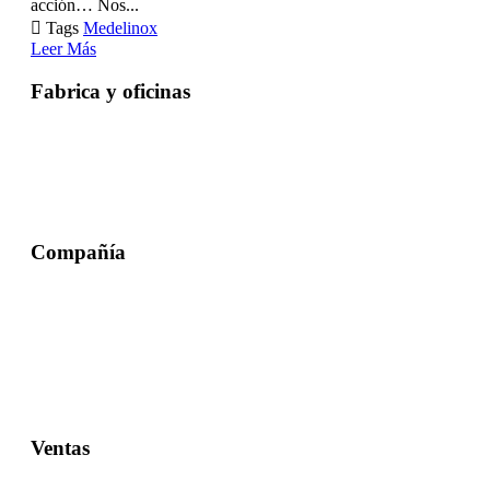
acción… Nos...

Tags
Medelinox
Leer Más
Fabrica y oficinas
Argentina
El Trébol,
Provincia de Santa Fe
CP 2535
Compañía
Empresa
Productos
Automatización
Ingeniería
Ventas