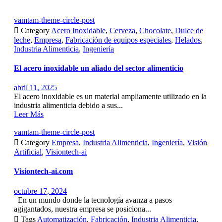
vamtam-theme-circle-post

Category
Acero Inoxidable
,
Cerveza
,
Chocolate
,
Dulce de
leche
,
Empresa
,
Fabricación de equipos especiales
,
Helados
,
Industria Alimenticia
,
Ingeniería
El acero inoxidable un aliado del sector alimenticio
abril 11, 2025
El acero inoxidable es un material ampliamente utilizado en la
industria alimenticia debido a sus...
Leer Más
vamtam-theme-circle-post

Category
Empresa
,
Industria Alimenticia
,
Ingeniería
,
Visión
Artificial
,
Visiontech-ai
Visiontech-ai.com
octubre 17, 2024
En un mundo donde la tecnología avanza a pasos
agigantados, nuestra empresa se posiciona...

Tags
Automatización
,
Fabricación
,
Industria Alimenticia
,